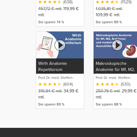
(638)
(1529)
457,72
€
mtl.
119,99
€
1.035,81
€
mtl.
mtl.
109,99
€
mtl.
Sie sparen 74 %
Sie sparen 89 %
Wirth Anatomie
Makroskopische
Repetitorium
Anatomie für M1, M2,
Ärzt*innen und
Prof. Dr. med. Steffen-
Prof. Dr. med. Steffen-
medizinische
Boris Wirth (1)
Boris Wirth (1)
(604)
(530)
Auszubildende
315,94
€
mtl.
34,99
€
250,79
€
mtl.
29,99
€
mtl.
mtl.
Sie sparen 89 %
Sie sparen 88 %