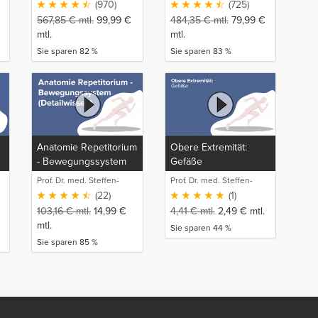
(970)
(725)
567,85
€
mtl.
99,99
€
484,35
€
mtl.
79,99
€
mtl.
mtl.
Sie sparen 82 %
Sie sparen 83 %
Anatomie Repetitorium
Obere Extremität:
- Bewegungssystem
Gefäße
(Detailwissen)
Prof. Dr. med. Steffen-
Prof. Dr. med. Steffen-
Boris Wirth (1)
Boris Wirth (1)
(22)
(1)
103,16
€
mtl.
14,99
€
4,41
€
mtl.
2,49
€
mtl.
mtl.
Sie sparen 44 %
Sie sparen 85 %