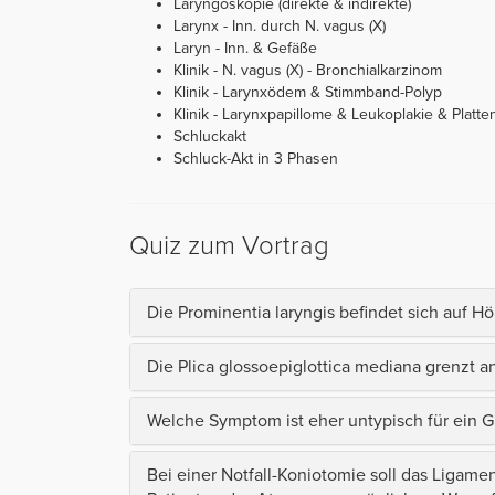
Laryngoskopie (direkte & indirekte)
Larynx - Inn. durch N. vagus (X)
Laryn - Inn. & Gefäße
Klinik - N. vagus (X) - Bronchialkarzinom
Klinik - Larynxödem & Stimmband-Polyp
Klinik - Larynxpapillome & Leukoplakie & Platte
Schluckakt
Schluck-Akt in 3 Phasen
Quiz zum Vortrag
Die Prominentia laryngis befindet sich auf H
Die Plica glossoepiglottica mediana grenzt a
Welche Symptom ist eher untypisch für ein G
Bei einer Notfall-Koniotomie soll das Liga