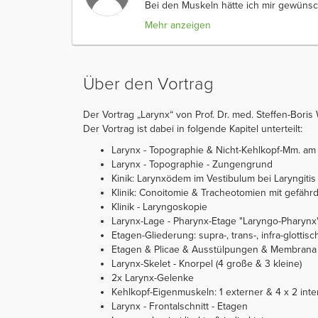
Bei den Muskeln hätte ich mir gewünsc
Mehr anzeigen
Über den Vortrag
Der Vortrag „Larynx“ von Prof. Dr. med. Steffen-Boris 
Der Vortrag ist dabei in folgende Kapitel unterteilt:
Larynx - Topographie & Nicht-Kehlkopf-Mm. am
Larynx - Topographie - Zungengrund
Kinik: Larynxödem im Vestibulum bei Laryngitis
Klinik: Conoitomie & Tracheotomien mit gefähr
Klinik - Laryngoskopie
Larynx-Lage - Pharynx-Etage "Laryngo-Pharynx
Etagen-Gliederung: supra-, trans-, infra-glottisc
Etagen & Plicae & Ausstülpungen & Membrana fi
Larynx-Skelet - Knorpel (4 große & 3 kleine)
2x Larynx-Gelenke
Kehlkopf-Eigenmuskeln: 1 externer & 4 x 2 int
Larynx - Frontalschnitt - Etagen