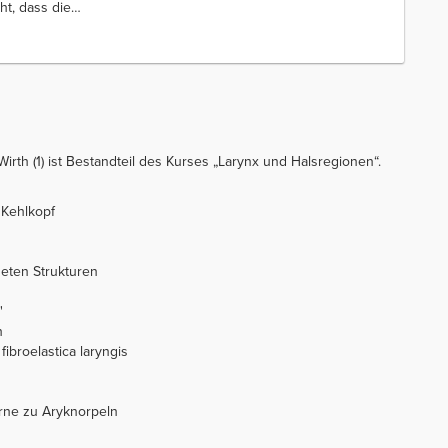
ht, dass die
…
Wirth (1) ist Bestandteil des Kurses „Larynx und Halsregionen“.
 Kehlkopf
deten Strukturen
"
h
broelastica laryngis
erne zu Aryknorpeln