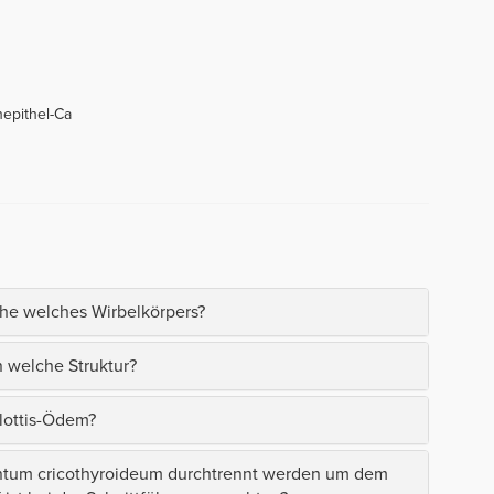
nepithel-Ca
öhe welches Wirbelkörpers?
n welche Struktur?
lottis-Ödem?
mentum cricothyroideum durchtrennt werden um dem