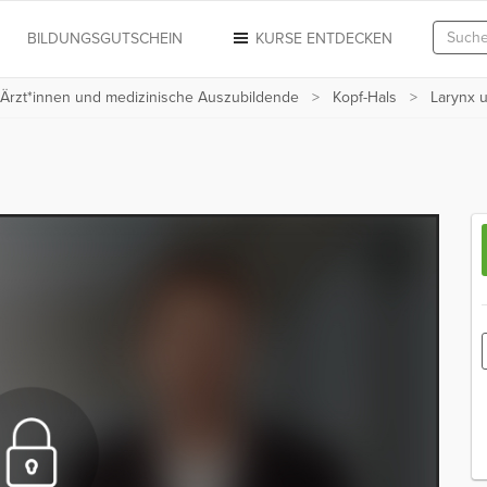
N
BILDUNGSGUTSCHEIN
KURSE ENTDECKEN
 Ärzt*innen und medizinische Auszubildende
Kopf-Hals
Larynx 