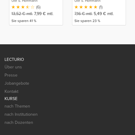
Ute S. Hoffmann
Ute S. Hoffmann
(6)
(1)
13,52
€
mtl.
7,99
€
mtl.
7,16
€
mtl.
5,49
€
mtl.
Sie sparen 41 %
Sie sparen 23 %
LECTURIO
Über uns
Presse
Jobangebote
Kontakt
KURSE
nach Themen
nach Institutionen
nach Dozenten