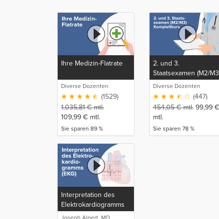
Ihre Medizin-Flatrate
2. und 3.
Staatsexamen (M2/M3
Komplettkurs
Diverse Dozenten
Diverse Dozenten
(1529)
(447)
1.035,81
€
mtl.
454,05
€
mtl.
99,99
109,99
€
mtl.
mtl.
Sie sparen 89 %
Sie sparen 78 %
Interpretation des
Elektrokardiogramms
(EKG)
Joseph Alpert, MD