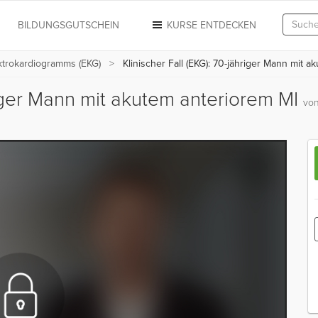
N
BILDUNGSGUTSCHEIN
KURSE ENTDECKEN
ektrokardiogramms (EKG)
Klinischer Fall (EKG): 70-jähriger Mann mit a
hriger Mann mit akutem anteriorem MI
von