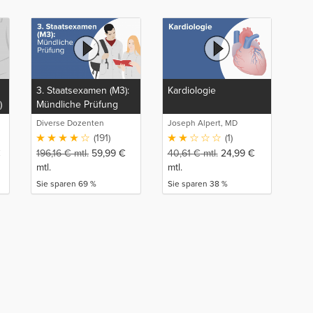
3. Staatsexamen (M3):
Kardiologie
)
Mündliche Prüfung
Diverse Dozenten
Joseph Alpert, MD
(191)
(1)
€
196,16
€
mtl.
59,99
€
40,61
€
mtl.
24,99
€
mtl.
mtl.
Sie sparen 69 %
Sie sparen 38 %