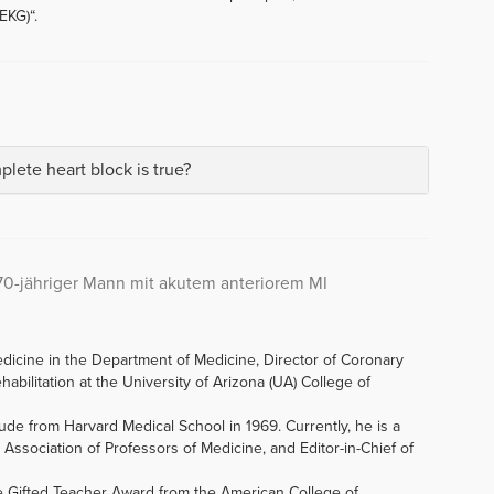
EKG)“.
lete heart block is true?
: 70-jähriger Mann mit akutem anteriorem MI
edicine in the Department of Medicine, Director of Coronary
abilitation at the University of Arizona (UA) College of
de from Harvard Medical School in 1969. Currently, he is a
Association of Professors of Medicine, and Editor-in-Chief of
e Gifted Teacher Award from the American College of