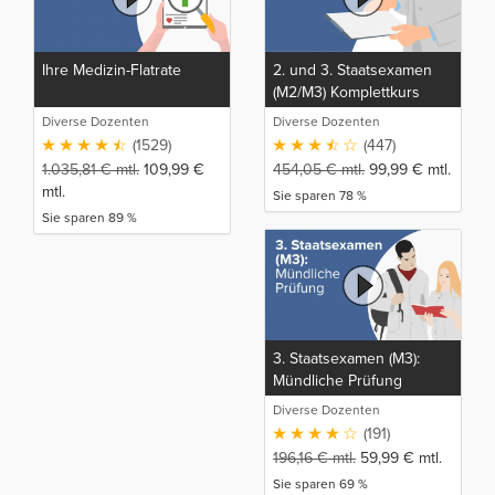
Ihre Medizin-Flatrate
2. und 3. Staatsexamen
(M2/M3) Komplettkurs
Diverse Dozenten
Diverse Dozenten
(1529)
(447)
1.035,81
€
mtl.
109,99
€
454,05
€
mtl.
99,99
€
mtl.
mtl.
Sie sparen 78 %
Sie sparen 89 %
3. Staatsexamen (M3):
Mündliche Prüfung
Diverse Dozenten
(191)
196,16
€
mtl.
59,99
€
mtl.
Sie sparen 69 %