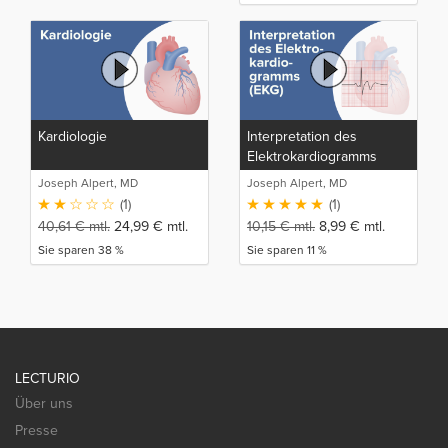
Kardiologie
Interpretation des
Elektrokardiogramms
(EKG)
Joseph Alpert, MD
Joseph Alpert, MD
(1)
(1)
40,61
€
mtl.
24,99
€
mtl.
10,15
€
mtl.
8,99
€
mtl.
Sie sparen 38 %
Sie sparen 11 %
LECTURIO
Über uns
Presse