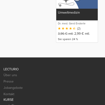
Umweltmedizin
Dr. med. Gerd Enderle
(2)
3,96
€
mtl.
2,99
€
mtl.
Sie sparen 24 %
LECTURIO
Über uns
Presse
Jobangebote
Kontakt
KURSE