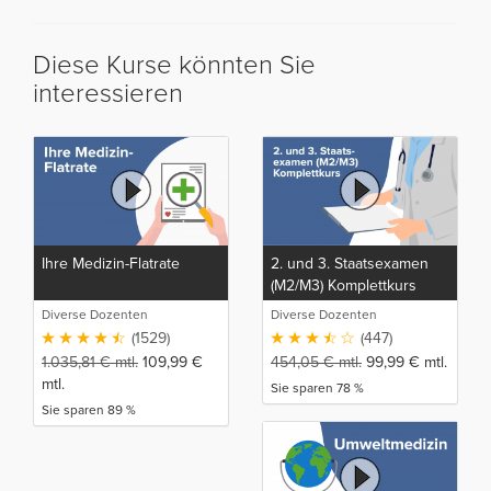
Diese Kurse könnten Sie
interessieren
Ihre Medizin-Flatrate
2. und 3. Staatsexamen
(M2/M3) Komplettkurs
Diverse Dozenten
Diverse Dozenten
(1529)
(447)
1.035,81
€
mtl.
109,99
€
454,05
€
mtl.
99,99
€
mtl.
mtl.
Sie sparen 78 %
Sie sparen 89 %