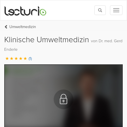
Toggle
Toggl
search
naviga
Umweltmedizin
Klinische Umweltmedizin
von Dr. med. Gerd
Enderle
(1)