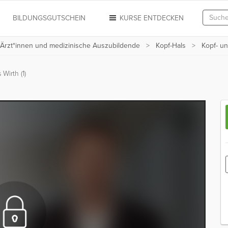
N
BILDUNGSGUTSCHEIN
KURSE ENTDECKEN
 Ärzt*innen und medizinische Auszubildende
Kopf-Hals
Kopf- u
 Wirth (1)