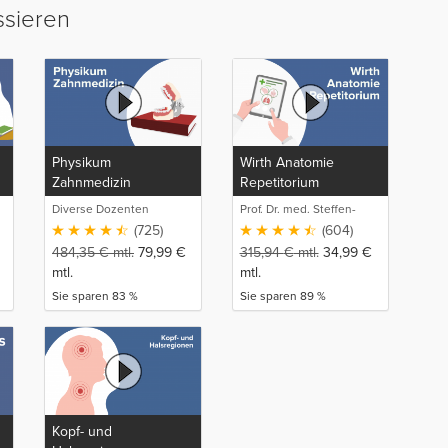
ssieren
Physikum
Wirth Anatomie
Zahnmedizin
Repetitorium
Diverse Dozenten
Prof. Dr. med. Steffen-
Boris Wirth (1)
(725)
(604)
484,35
€
mtl.
79,99
€
315,94
€
mtl.
34,99
€
mtl.
mtl.
Sie sparen 83 %
Sie sparen 89 %
Kopf- und