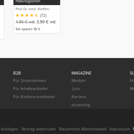
Halsregionen
Prof. Dr. med. Steffen-
Boris Wirth (1)
(72)
4,95
€
mtl.
3,99
€
mtl.
Sie sparen 19 %
B2B
MAGAZINE
S
Für Unternehmen
Medizin
Hi
Für Inhaltsanbieter
Jura
Mo
Für Konferenzanbieter
Karriere
eLearning
g kündigen
Vertrag widerrufen
Steuerliche Absetzbarkeit
Impressum