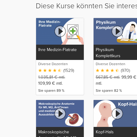
Diese Kurse könnten Sie intere
Ihre Medizin-Flatrate
Physikum
Komplettkurs
Diverse Dozenten
Diverse Dozenten
(1529)
(970)
1.035,81
€
mtl.
567,85
€
mtl.
99,99
€
109,99
€
mtl.
mtl.
Sie sparen 89 %
Sie sparen 82 %
Makroskopische
Kopf-Hals