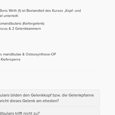
Boris Wirth (1) ist Bestandteil des Kurses „Kopf- und
l unterteilt:
romandibularis (Kiefergelenk)
Discus & 2 Gelenkkammern
lus mandibulae & Osteosynthese-OP
t Kiefersperre
laris bilden den Gelenkkopf bzw. die Gelenkpfanne
richt dieses Gelenk am ehesten?
laris trifft nicht zu?