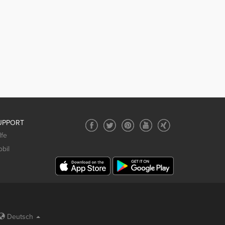
UPPORT
lfe
bil
Deutsch