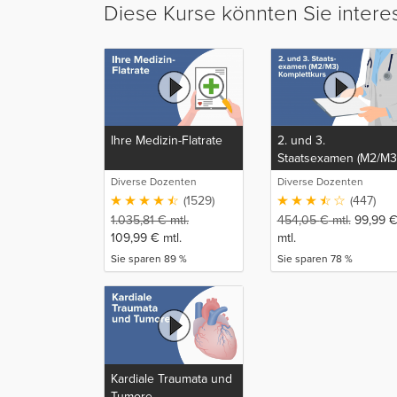
Diese Kurse könnten Sie intere
Ihre Medizin-Flatrate
2. und 3.
Staatsexamen (M2/M3
Komplettkurs
Diverse Dozenten
Diverse Dozenten
(1529)
(447)
1.035,81
€
mtl.
454,05
€
mtl.
99,99
109,99
€
mtl.
mtl.
Sie sparen 89 %
Sie sparen 78 %
Kardiale Traumata und
Tumore