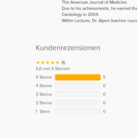
The American Journal of Medicine.
Due to his achievements, he earned th
Cardiology in 2004.
Within Lecturio, Dr. Alpert teaches cou
Kundenrezensionen
(1)
5,0 von 5 Sternen
5 Sterne
5
4 Sterne
0
3 Sterne
0
2 Sterne
0
1 Stern
0