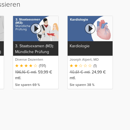
ssieren
3. Staatsexamen (M3):
Kardiologie
)
Mündliche Prüfung
Diverse Dozenten
Joseph Alpert, MD
(191)
(1)
€
196,16
€
mtl.
59,99
€
40,61
€
mtl.
24,99
€
mtl.
mtl.
Sie sparen 69 %
Sie sparen 38 %