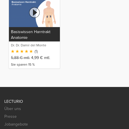
Basiswissen Harntrakt
Anatomie
Dr. Dr. Damir del Monte
(1)
5,88
€
mtl.
4,99
€
mtl.
Sie sparen 15 %
LECTURIO
Über uns
Presse
Jobangebote