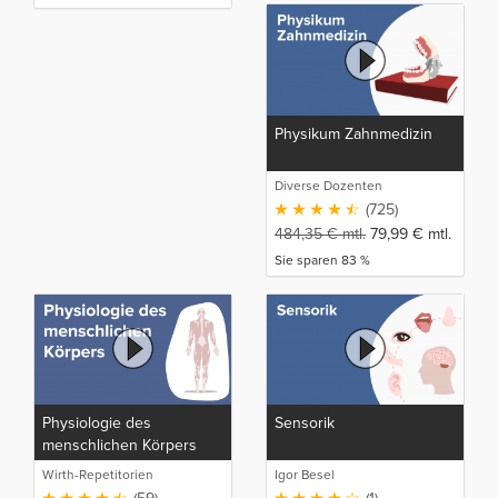
Physikum Zahnmedizin
Diverse Dozenten
(725)
484,35
€
mtl.
79,99
€
mtl.
Sie sparen 83 %
Physiologie des
Sensorik
menschlichen Körpers
Wirth-Repetitorien
Igor Besel