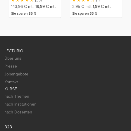
(59)
(1)
143,96
€
mtl.
19,99
€
mtl.
2,95
€
mtl.
1,99
€
mtl.
Sie sparen 86 %
Sie sparen 33 %
LECTURIO
Über uns
Presse
Jobangebote
Kontakt
KURSE
nach Themen
nach Institutionen
nach Dozenten
B2B