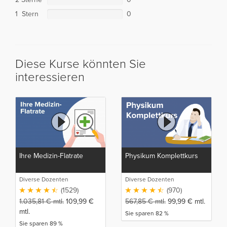
1 Stern
0
Diese Kurse könnten Sie
interessieren
Ihre Medizin-Flatrate
Physikum Komplettkurs
Diverse Dozenten
Diverse Dozenten
(1529)
(970)
1.035,81
€
mtl.
109,99
€
567,85
€
mtl.
99,99
€
mtl.
mtl.
Sie sparen 82 %
Sie sparen 89 %