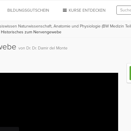
N
BILDUNGSGUTSCHEIN
KURSE ENTDECKEN
siswissen Naturwissenschaft, Anatomie und Physiologie (BW Medizin Teil 
Historisches zum Nervengewebe
ewebe
von Dr. Dr. Damir del Monte