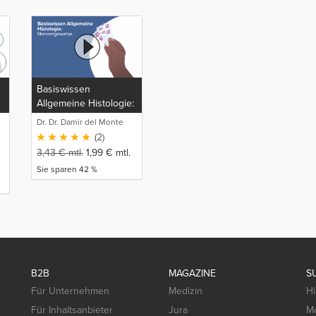
Basiswissen
Allgemeine Histologie:
Nervengewebe
Dr. Dr. Damir del Monte
(2)
3,43
€
mtl.
1,99
€
mtl.
Sie sparen 42 %
B2B
MAGAZINE
S
Für Unternehmen
Medizin
Hi
Für Inhaltsanbieter
Jura
Mo