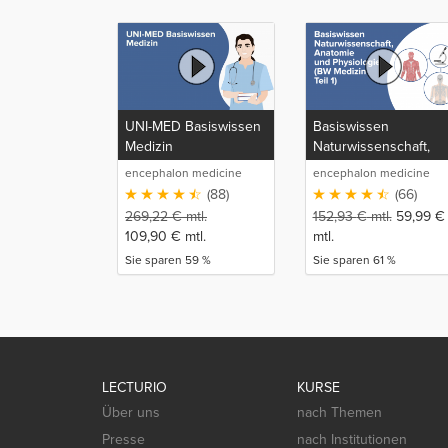
UNI-MED Basiswissen
Basiswissen
Medizin
Naturwissenschaft,
Anatomie und
encephalon medicine
encephalon medicine
Physiologie (BW
media production GmbH
media production GmbH
(88)
(66)
Medizin Teil 1)
269,22
€
mtl.
152,93
€
mtl.
59,99
€
109,90
€
mtl.
mtl.
Sie sparen 59 %
Sie sparen 61 %
LECTURIO
KURSE
Über uns
nach Themen
Presse
nach Institutionen