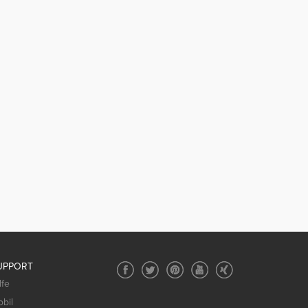
UPPORT
lfe
bil