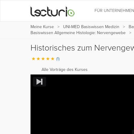
FÜR UNTERNEHME
Meine Kurse
UNI-MED Basiswissen Medizin
Ba
Basiswissen Allgemeine Histologie: Nervengewebe
Historisches zum Nerveng
(1)
Alle Vorträge des Kurses