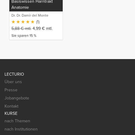
Basiswissen Harntrakt
Anatomie
Dr. Dr. Damir del Monte
(1)
5,88
€
mtl.
4,99
€
mtl.
Sie sparen 15 %
LECTURIO
Über uns
Presse
Jobangebote
Kontakt
KURSE
nach Themen
nach Institutionen