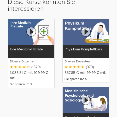
Diese Kurse könnten Sie
interessieren
Ihre Medizin-Flatrate
Physikum Komplettkurs
Diverse Dozenten
Diverse Dozenten
(1529)
(970)
1.035,81
€
mtl.
109,99
€
567,85
€
mtl.
99,99
€
mtl.
mtl.
Sie sparen 82 %
Sie sparen 89 %