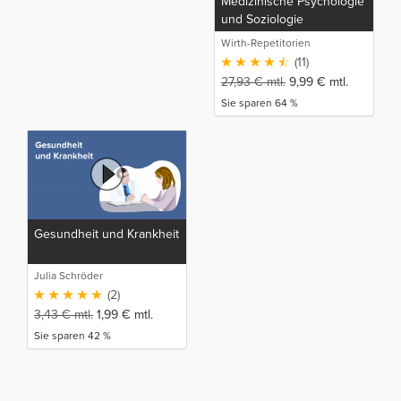
Medizinische Psychologie
und Soziologie
Wirth-Repetitorien
(11)
27,93
€
mtl.
9,99
€
mtl.
Sie sparen 64 %
Gesundheit und Krankheit
Julia Schröder
(2)
3,43
€
mtl.
1,99
€
mtl.
Sie sparen 42 %