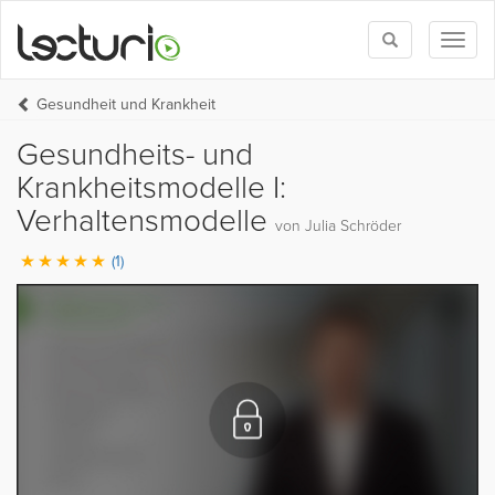
Toggle
Toggl
search
naviga
Gesundheit und Krankheit
Gesundheits- und
Krankheitsmodelle I:
Verhaltensmodelle
von Julia Schröder
(1)