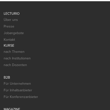
LECTURIO
Über uns
Presse
Jobangebote
Kontakt
KURSE
nach Themen
nach Institutionen
nach Dozenten
B2B
Für Unternehmen
Für Inhaltsanbieter
Für Konferenzanbieter
MAGAZINE