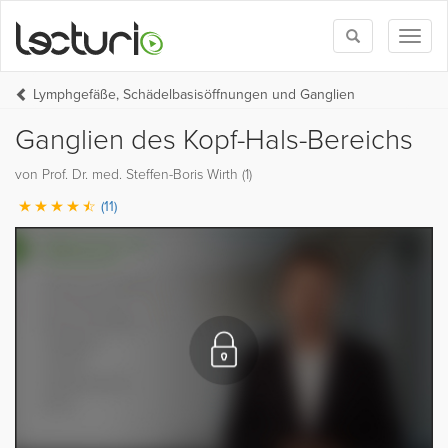
Toggle
Toggl
search
naviga
Lymphgefäße, Schädelbasisöffnungen und Ganglien
Ganglien des Kopf-Hals-Bereichs
von Prof. Dr. med. Steffen-Boris Wirth (1)
(11)