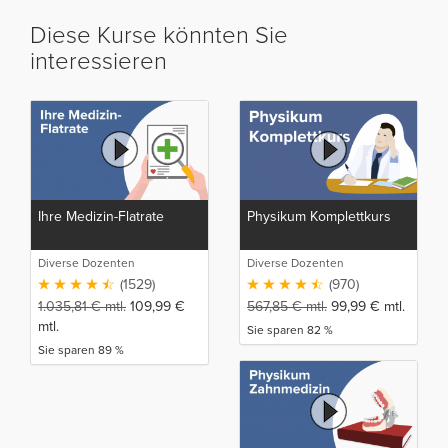
Diese Kurse könnten Sie
interessieren
Ihre Medizin-Flatrate
Physikum Komplettkurs
Diverse Dozenten
Diverse Dozenten
(1529)
(970)
1.035,81
€
mtl.
109,99
€
567,85
€
mtl.
99,99
€
mtl.
mtl.
Sie sparen 82 %
Sie sparen 89 %