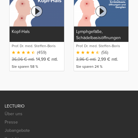
Kopf-Hals
Lymphgefäße,
Schädelbasisöffnungen
und Ganglien
Prof. Dr. med. Steffen-Boris
Prof. Dr. med. Steffen-Boris
Wirth (1)
Wirth (1)
(459)
(56)
36,06
€
mtl.
14,99
€
mtl.
3,96
€
mtl.
2,99
€
mtl.
Sie sparen 58 %
Sie sparen 24 %
LECTURIO
Über uns
Presse
Jobangebote