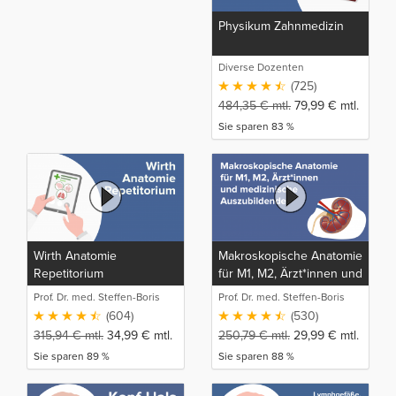
Physikum Zahnmedizin
Diverse Dozenten
(725)
484,35
€
mtl.
79,99
€
mtl.
Sie sparen 83 %
Wirth Anatomie
Makroskopische Anatomie
Repetitorium
für M1, M2, Ärzt*innen und
medizinische
Prof. Dr. med. Steffen-Boris
Prof. Dr. med. Steffen-Boris
Auszubildende
Wirth (1)
Wirth (1)
(604)
(530)
315,94
€
mtl.
34,99
€
mtl.
250,79
€
mtl.
29,99
€
mtl.
Sie sparen 89 %
Sie sparen 88 %