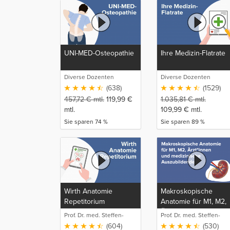
UNI-MED-Osteopathie
Ihre Medizin-Flatrate
Diverse Dozenten
Diverse Dozenten
(638)
(1529)
457,72
€
mtl.
119,99
€
1.035,81
€
mtl.
mtl.
109,99
€
mtl.
Sie sparen 74 %
Sie sparen 89 %
Wirth Anatomie
Makroskopische
Repetitorium
Anatomie für M1, M2,
Ärzt*innen und
Prof. Dr. med. Steffen-
Prof. Dr. med. Steffen-
medizinische
Boris Wirth (1)
Boris Wirth (1)
(604)
(530)