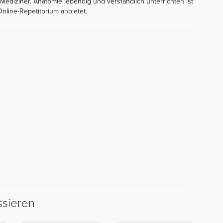
diziner. Anatomie lebendig und verständlich unterrichten ist
nline-Repetitorium anbietet.
ssieren