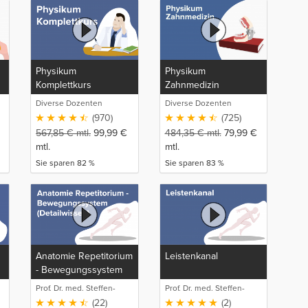
Physikum
Physikum
Komplettkurs
Zahnmedizin
Diverse Dozenten
Diverse Dozenten
(970)
(725)
567,85
€
mtl.
99,99
€
484,35
€
mtl.
79,99
€
mtl.
mtl.
Sie sparen 82 %
Sie sparen 83 %
Anatomie Repetitorium
Leistenkanal
- Bewegungssystem
(Detailwissen)
Prof. Dr. med. Steffen-
Prof. Dr. med. Steffen-
Boris Wirth (1)
Boris Wirth (1)
(22)
(2)