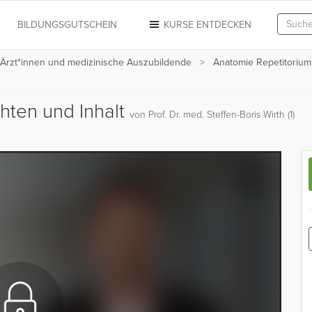
N
BILDUNGSGUTSCHEIN
KURSE ENTDECKEN
 Ärzt*innen und medizinische Auszubildende
Anatomie Repetitorium
chten und Inhalt
von Prof. Dr. med. Steffen-Boris Wirth (1)