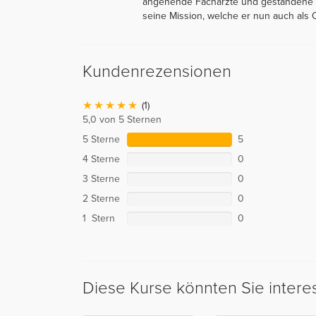
angehende Fachärzte und gestandene Me
seine Mission, welche er nun auch als O
Kundenrezensionen
(1)
5,0 von 5 Sternen
5 Sterne
5
4 Sterne
0
3 Sterne
0
2 Sterne
0
1 Stern
0
Diese Kurse könnten Sie intere