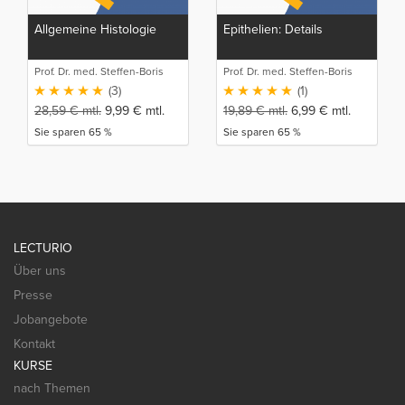
Allgemeine Histologie
Epithelien: Details
Prof. Dr. med. Steffen-Boris
Prof. Dr. med. Steffen-Boris
Wirth (1)
Wirth (1)
(3)
(1)
28,59
€
mtl.
9,99
€
mtl.
19,89
€
mtl.
6,99
€
mtl.
Sie sparen 65 %
Sie sparen 65 %
LECTURIO
Über uns
Presse
Jobangebote
Kontakt
KURSE
nach Themen