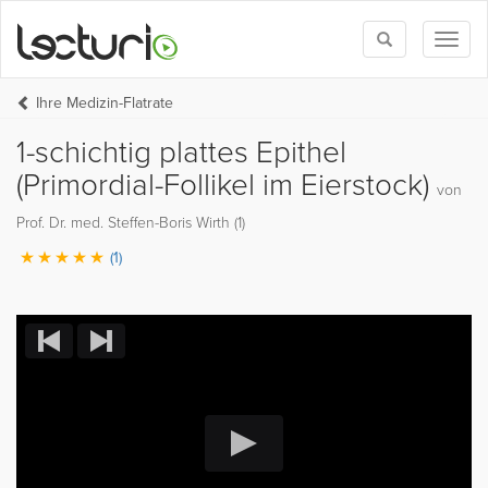
Toggle
Toggl
search
naviga
Ihre Medizin-Flatrate
1-schichtig plattes Epithel
(Primordial-Follikel im Eierstock)
von
Prof. Dr. med. Steffen-Boris Wirth (1)
(1)