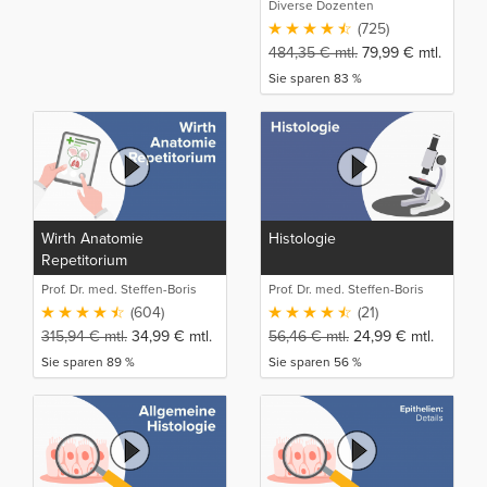
Diverse Dozenten
(725)
484,35
€
mtl.
79,99
€
mtl.
Sie sparen 83 %
Wirth Anatomie
Histologie
Repetitorium
Prof. Dr. med. Steffen-Boris
Prof. Dr. med. Steffen-Boris
Wirth (1)
Wirth (1)
(604)
(21)
315,94
€
mtl.
34,99
€
mtl.
56,46
€
mtl.
24,99
€
mtl.
Sie sparen 89 %
Sie sparen 56 %