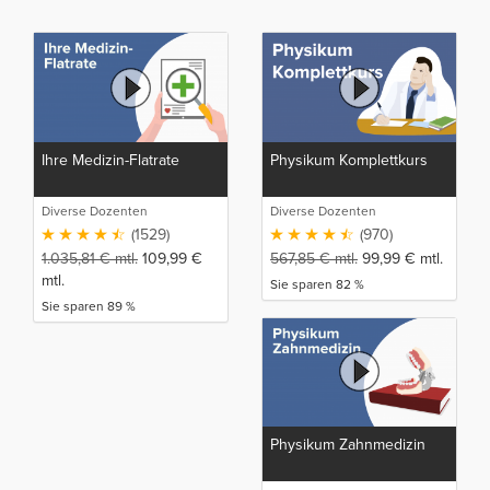
Ihre Medizin-Flatrate
Physikum Komplettkurs
Diverse Dozenten
Diverse Dozenten
(1529)
(970)
1.035,81
€
mtl.
109,99
€
567,85
€
mtl.
99,99
€
mtl.
mtl.
Sie sparen 82 %
Sie sparen 89 %
Physikum Zahnmedizin