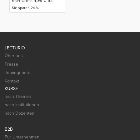
6,54
€
mtl.
4,99
€
mtl.
Sie sparen 24 %
LECTURIO
Über uns
Presse
Jobangebote
Kontakt
KURSE
nach Themen
nach Institutionen
nach Dozenten
B2B
Für Unternehmen