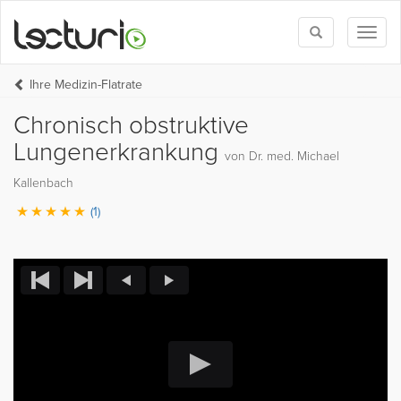
Toggle
Toggl
search
naviga
Ihre Medizin-Flatrate
Chronisch obstruktive
Lungenerkrankung
von Dr. med. Michael
Kallenbach
(1)