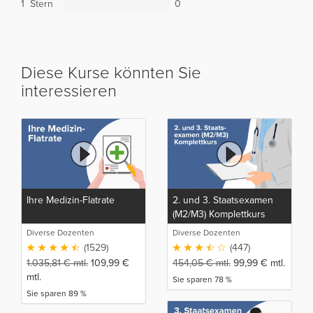
1 Stern
0
Diese Kurse könnten Sie
interessieren
Ihre Medizin-Flatrate
2. und 3. Staatsexamen
(M2/M3) Komplettkurs
Diverse Dozenten
Diverse Dozenten
(1529)
(447)
1.035,81
€
mtl.
109,99
€
454,05
€
mtl.
99,99
€
mtl.
mtl.
Sie sparen 78 %
Sie sparen 89 %