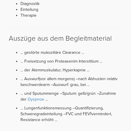
Diagnostik
Einteilung
Therapie
Auszüge aus dem Begleitmaterial
... gestörte mukoziliäre Clearance ...
... Freisetzung von Proteasenim Interstitium ...
... der Atemmuskulatur, Hyperkapnie ...
... Auswurf(vor allem morgens) –nach Abhusten relativ
beschwerdearm –Auswurf: grau, bei ...
... und Sputummenge –Sputum: gelb/grün –Zunahme
der
Dyspnoe
...
... Lungenfunktionsmessung –Quantifizierung,
Schweregradeinteilung –FVC und FEV1vermindert,
Resistance erhöht ...