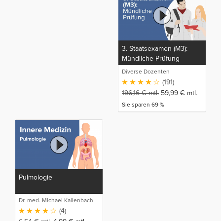
3. Staatsexamen (M3):
Mündliche Prüfung
Diverse Dozenten
(191)
196,16
€
mtl.
59,99
€
mtl.
Sie sparen 69 %
Pulmologie
Dr. med. Michael Kallenbach
(4)