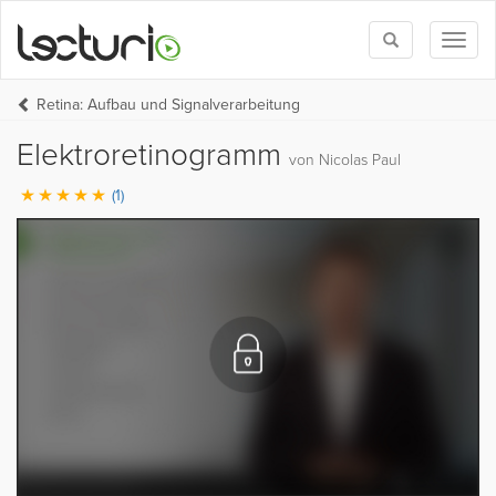
Toggle
Toggl
search
naviga
Retina: Aufbau und Signalverarbeitung
Elektroretinogramm
von Nicolas Paul
(1)