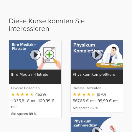
Diese Kurse könnten Sie
interessieren
Ihre Medizin-Flatrate
Physikum Komplettkurs
Diverse Dozenten
Diverse Dozenten
(1529)
(970)
1.035,81
€
mtl.
109,99
€
567,85
€
mtl.
99,99
€
mtl.
mtl.
Sie sparen 82 %
Sie sparen 89 %