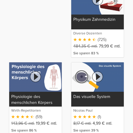
Physikum Zahnmedizin
Diverse Dozenten
(725)
484,35
€
mtl.
79,99
€
mtl.
Sie sparen 83 %
Physiologie des
Das visuelle System
menschlichen Körpers
Wirth-Repetitorien
Nicolas Paul
(59)
(1)
143,96
€
mtl.
19,99
€
mtl.
8,17
€
mtl.
4,99
€
mtl.
Sie sparen 86 %
Sie sparen 39 %