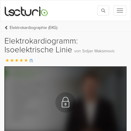
Toggle
Toggl
search
naviga
Elektrokardiographie (EKG)
Elektrokardiogramm:
Isoelektrische Linie
von Srdjan Maksimovic
(1)