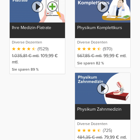
Ihre Medizin-Flatrate
Physikum Komplettkurs
Diverse Dozenten
Diverse Dozenten
(1529)
(970)
1.035,81
€
mtl.
109,99
€
567,85
€
mtl.
99,99
€
mtl.
mtl.
Sie sparen 82 %
Sie sparen 89 %
Physikum Zahnmedizin
Diverse Dozenten
(725)
484,35
€
mtl.
79,99
€
mtl.