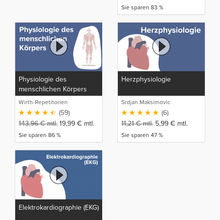
Sie sparen 83 %
Physiologie des
Herzphysiologie
menschlichen Körpers
Wirth-Repetitorien
Srdjan Maksimovic
(59)
(6)
143,96
€
mtl.
19,99
€
mtl.
11,21
€
mtl.
5,99
€
mtl.
Sie sparen 86 %
Sie sparen 47 %
Elektrokardiographie (EKG)