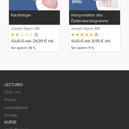
Kardiologie
Interpretation des
Elektrokardiogramms
(EKG)
Joseph Alpert, MD
Joseph Alpert, MD
(1)
(1)
40,61
€
mtl.
24,99
€
mtl.
10,15
€
mtl.
8,99
€
mtl.
Sie sparen 38 %
Sie sparen 11 %
LECTURIO
Über uns
Presse
Jobangebote
Kontakt
KURSE