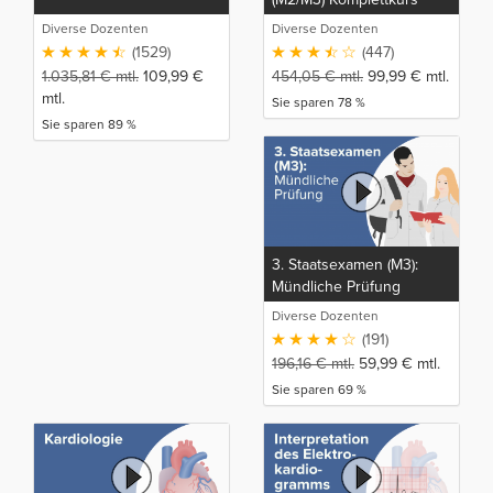
Diverse Dozenten
Diverse Dozenten
(1529)
(447)
1.035,81
€
mtl.
109,99
€
454,05
€
mtl.
99,99
€
mtl.
mtl.
Sie sparen 78 %
Sie sparen 89 %
3. Staatsexamen (M3):
Mündliche Prüfung
Diverse Dozenten
(191)
196,16
€
mtl.
59,99
€
mtl.
Sie sparen 69 %