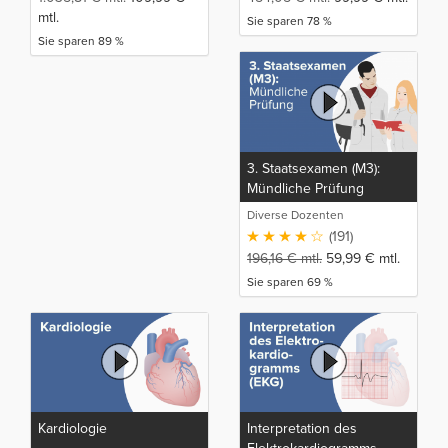
mtl.
Sie sparen 78 %
Sie sparen 89 %
3. Staatsexamen (M3):
Mündliche Prüfung
Diverse Dozenten
(191)
196,16
€
mtl.
59,99
€
mtl.
Sie sparen 69 %
Kardiologie
Interpretation des