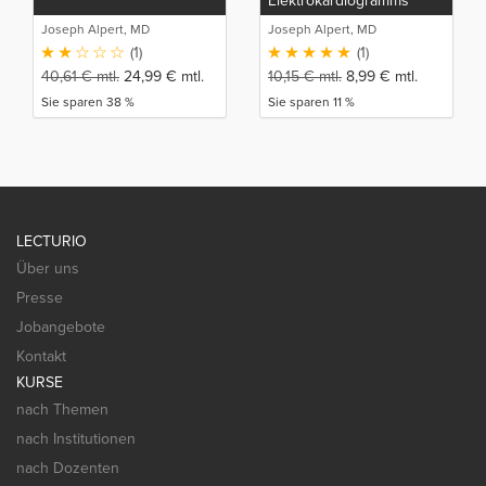
Elektrokardiogramms
(EKG)
Joseph Alpert, MD
Joseph Alpert, MD
(1)
(1)
40,61
€
mtl.
24,99
€
mtl.
10,15
€
mtl.
8,99
€
mtl.
Sie sparen 38 %
Sie sparen 11 %
LECTURIO
Über uns
Presse
Jobangebote
Kontakt
KURSE
nach Themen
nach Institutionen
nach Dozenten