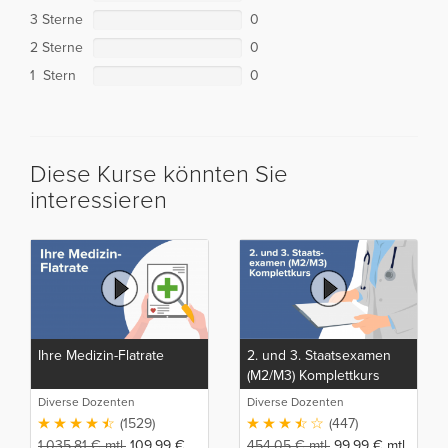
3 Sterne
0
2 Sterne
0
1 Stern
0
Diese Kurse könnten Sie
interessieren
Ihre Medizin-Flatrate
2. und 3. Staatsexamen
(M2/M3) Komplettkurs
Diverse Dozenten
Diverse Dozenten
(1529)
(447)
1.035,81
€
mtl.
109,99
€
454,05
€
mtl.
99,99
€
mtl.