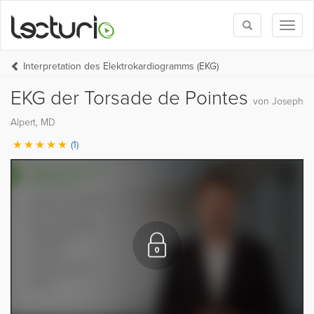
Toggle
Toggl
search
naviga
Interpretation des Elektrokardiogramms (EKG)
EKG der Torsade de Pointes
von Joseph
Alpert, MD
(1)