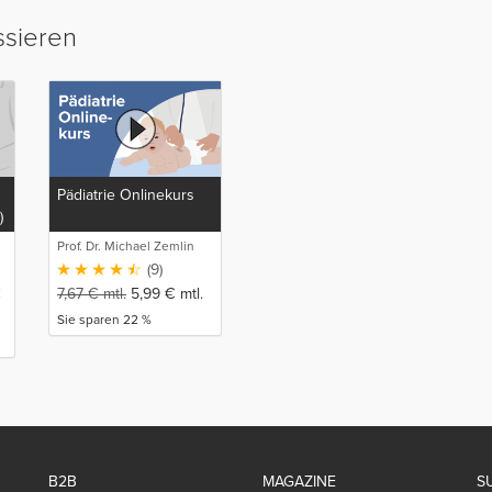
ssieren
Pädiatrie Onlinekurs
)
Prof. Dr. Michael Zemlin
(9)
€
7,67
€
mtl.
5,99
€
mtl.
Sie sparen 22 %
B2B
MAGAZINE
S