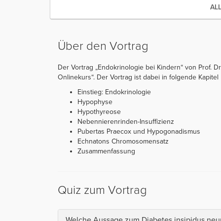
AL
Über den Vortrag
Der Vortrag „Endokrinologie bei Kindern“ von Prof. Dr
Onlinekurs“. Der Vortrag ist dabei in folgende Kapitel u
Einstieg: Endokrinologie
Hypophyse
Hypothyreose
Nebennierenrinden-Insuffizienz
Pubertas Praecox und Hypogonadismus
Echnatons Chromosomensatz
Zusammenfassung
Quiz zum Vortrag
Welche Aussage zum Diabetes insipidus neuro