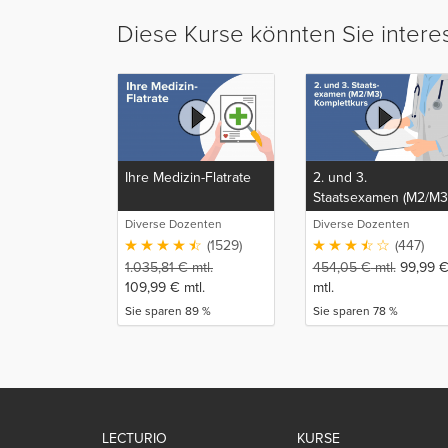
Diese Kurse könnten Sie intere
Ihre Medizin-Flatrate
2. und 3.
Staatsexamen (M2/M3
Komplettkurs
Diverse Dozenten
Diverse Dozenten
(1529)
(447)
1.035,81
€
mtl.
454,05
€
mtl.
99,99
109,99
€
mtl.
mtl.
Sie sparen 89 %
Sie sparen 78 %
LECTURIO
KURSE