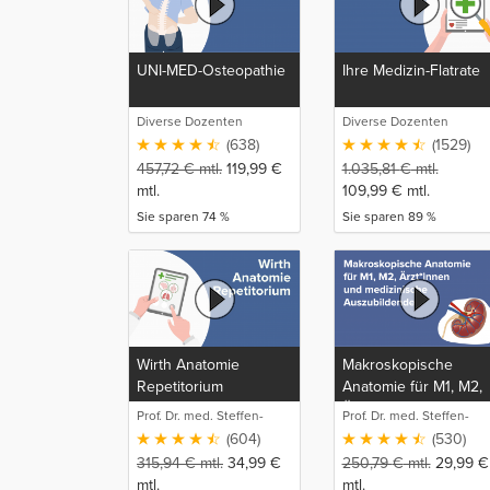
UNI-MED-Osteopathie
Ihre Medizin-Flatrate
Diverse Dozenten
Diverse Dozenten
(638)
(1529)
457,72
€
mtl.
119,99
€
1.035,81
€
mtl.
mtl.
109,99
€
mtl.
Sie sparen 74 %
Sie sparen 89 %
Wirth Anatomie
Makroskopische
Repetitorium
Anatomie für M1, M2,
Ärzt*innen und
Prof. Dr. med. Steffen-
Prof. Dr. med. Steffen-
medizinische
Boris Wirth (1)
Boris Wirth (1)
(604)
(530)
Auszubildende
315,94
€
mtl.
34,99
€
250,79
€
mtl.
29,99
€
mtl.
mtl.