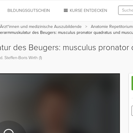
N
BILDUNGSGUTSCHEIN
KURSE ENTDECKEN
 Ärzt*innen und medizinische Auszubildende
Anatomie Repetitorium
terarmmuskulatur des Beugers: musculus pronator quadratus und musculu
atur des Beugers: musculus pronator
. Steffen-Boris Wirth (1)