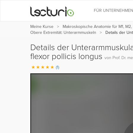
FÜR UNTERNEHME
Meine Kurse
Makroskopische Anatomie für M1, M2,
Obere Extremität: Unterarmmuskeln
Details der Un
Details der Unterarmmuskul
flexor pollicis longus
von Prof. Dr. med
(1)