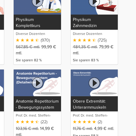
Physikum
Physikum
Komplettkurs
Zahnmedizin
Diverse Dozenten
Diverse Dozenten
(970)
(725)
567,85
€
mtl.
99,99
€
484,35
€
mtl.
79,99
€
mtl.
mtl.
Sie sparen 82 %
Sie sparen 83 %
Anatomie Repetitorium
Obere Extremität:
- Bewegungssystem
Unterarmmuskeln
(Detailwissen)
Prof. Dr. med. Steffen-
Prof. Dr. med. Steffen-
Boris Wirth (1)
Boris Wirth (1)
(22)
(2)
103,16
€
mtl.
14,99
€
11,76
€
mtl.
4,99
€
mtl.
mtl.
Sie sparen 58 %