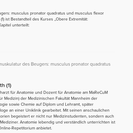
ugers: musculus pronator quadratus und musculus flexor
h (1) ist Bestandteil des Kurses „Obere Extremität:
pitel unterteilt:
muskulatur des Beugers: musculus pronator quadratus
th (1)
 Facharzt für Anatomie und Dozent für Anatomie am MaReCuM
ür Medizin) der Medizinischen Fakultät Mannheim der
ologie sowie Chemie auf Diplom und Lehramt, später
ge an einer Uniklinik gearbeitet. Mit seinen anschaulichen
orien begeistert er nicht nur Medizinstudenten, sondern auch
diziner. Anatomie lebendig und verständlich unterrichten ist
nline-Repetitorium anbietet.