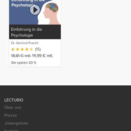
Einführung in die
Psychologie
Dr. Gerlind Pracht
(15)
18,81
€
mtl.
14,99
€
mtl.
Sie sparen 20 %
LECTURIO
Über uns
Presse
Jobangebote