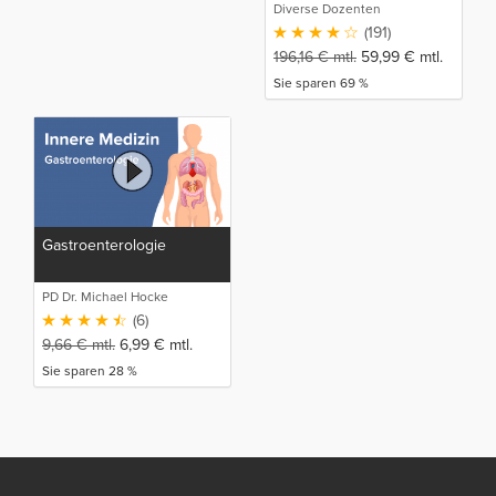
Diverse Dozenten
(191)
196,16
€
mtl.
59,99
€
mtl.
Sie sparen 69 %
Gastroenterologie
PD Dr. Michael Hocke
(6)
9,66
€
mtl.
6,99
€
mtl.
Sie sparen 28 %