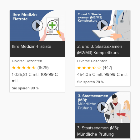
Ihre Medizin-Flatrate
2. und 3. Staatsexamen
(M2/M3) Komplettkurs
Diverse Dozenten
Diverse Dozenten
(1529)
(447)
1.035,81
€
mtl.
109,99
€
454,05
€
mtl.
99,99
€
mtl.
mtl.
Sie sparen 78 %
Sie sparen 89 %
3. Staatsexamen (M3):
Mündliche Prüfung