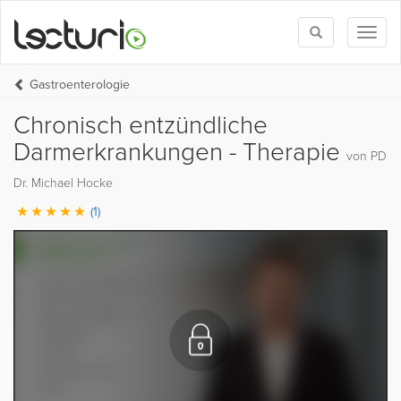
Toggle
Toggl
search
naviga
Gastroenterologie
Chronisch entzündliche
Darmerkrankungen - Therapie
von PD
Dr. Michael Hocke
(1)