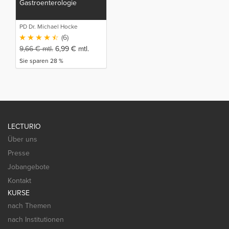
Gastroenterologie
PD Dr. Michael Hocke
(6)
9,66
€
mtl.
6,99
€
mtl.
Sie sparen 28 %
LECTURIO
Über uns
Presse
Jobangebote
Kontakt
KURSE
nach Themen
nach Institutionen