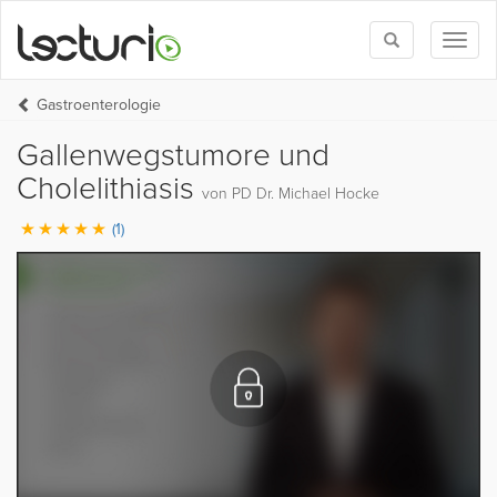
Toggle
Toggl
search
naviga
Gastroenterologie
Gallenwegstumore und
Cholelithiasis
von PD Dr. Michael Hocke
(1)