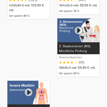
(1529)
(447)
1.035,81
€
mtl.
109,99
€
454,05
€
mtl.
99,99
€
mtl.
mtl.
Sie sparen 78 %
Sie sparen 89 %
3. Staatsexamen (M3):
Mündliche Prüfung
Diverse Dozenten
(191)
196,16
€
mtl.
59,99
€
mtl.
Sie sparen 69 %