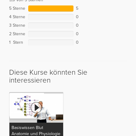
5 Sterne
5
4 Sterne
0
3 Sterne
0
2 Sterne
0
1 Stern
0
Diese Kurse könnten Sie
interessieren
Basiswissen Blut
Anatomie und Physiologie