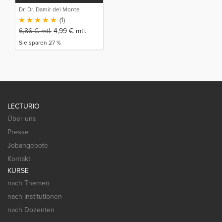
Dr. Dr. Damir del Monte
(1)
6,86
€
mtl.
4,99
€
mtl.
Sie sparen 27 %
LECTURIO
Über uns
Presse
Jobangebote
Kontakt
KURSE
nach Themen
nach Institutionen
nach Dozenten