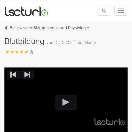
Toggle
Toggl
search
naviga
Basiswissen Blut Anatomie und Physiologie
Blutbildung
von Dr. Dr. Damir del Monte
(1)