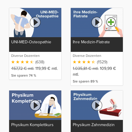
UNI-MED-Osteopathie
Ihre Medizin-Flatrate
Diverse Dozenten
Diverse Dozenten
(638)
(1529)
457,72
€
mtl.
119,99
€
mtl.
1.035,81
€
mtl.
109,99
€
mtl.
Sie sparen 74 %
Sie sparen 89 %
Physikum Komplettkurs
Physikum Zahnmedizin