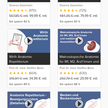
Diverse Dozenten
Diverse Dozenten
(970)
(725)
567,85
€
mtl.
99,99
€
mtl.
484,35
€
mtl.
79,99
€
mtl.
Sie sparen 82 %
Sie sparen 83 %
Wirth Anatomie
Makroskopische Anatomie
Repetitorium
für M1, M2, Ärzt*innen und
medizinische
Prof. Dr. med. Steffen-Boris
Prof. Dr. med. Steffen-Boris
Auszubildende
Wirth (1)
Wirth (1)
(604)
(530)
315,94
€
mtl.
34,99
€
mtl.
250,79
€
mtl.
29,99
€
mtl.
Sie sparen 89 %
Sie sparen 88 %