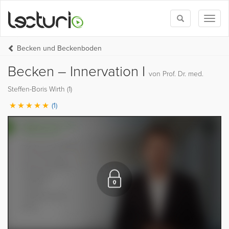
Toggle
Toggl
search
naviga
Becken und Beckenboden
Becken – Innervation I
von Prof. Dr. med.
Steffen-Boris Wirth (1)
(1)