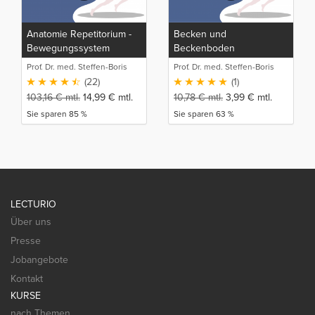
Anatomie Repetitorium -
Becken und
Bewegungssystem
Beckenboden
(Detailwissen)
Prof. Dr. med. Steffen-Boris
Prof. Dr. med. Steffen-Boris
Wirth (1)
Wirth (1)
(22)
(1)
103,16
€
mtl.
14,99
€
mtl.
10,78
€
mtl.
3,99
€
mtl.
Sie sparen 85 %
Sie sparen 63 %
LECTURIO
Über uns
Presse
Jobangebote
Kontakt
KURSE
nach Themen