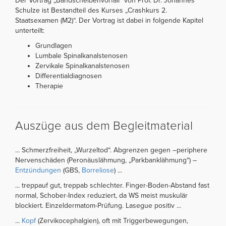
Der Vortrag „Bandscheibenvorfall“ von Prof. Dr. Johannes
Schulze ist Bestandteil des Kurses „Crashkurs 2.
Staatsexamen (M2)“. Der Vortrag ist dabei in folgende Kapitel
unterteilt:
Grundlagen
Lumbale Spinalkanalstenosen
Zervikale Spinalkanalstenosen
Differentialdiagnosen
Therapie
Auszüge aus dem Begleitmaterial
... Schmerzfreiheit, „Wurzeltod“. Abgrenzen gegen –periphere
Nervenschäden (Peronäuslähmung, „Parkbanklähmung“) –
Entzündungen
(GBS,
Borreliose
) ...
... treppauf gut, treppab schlechter. Finger-Boden-Abstand fast
normal, Schober-Index reduziert, da WS meist muskulär
blockiert. Einzeldermatom-Prüfung. Lasegue positiv ...
...
Kopf
(Zervikocephalgien), oft mit Triggerbewegungen,