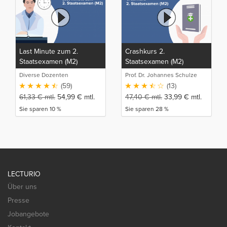
Last Minute zum 2.
Crashkurs 2.
Staatsexamen (M2)
Staatsexamen (M2)
Diverse Dozenten
Prof. Dr. Johannes Schulze
(59)
(13)
61,33
€
mtl.
54,99
€
mtl.
47,40
€
mtl.
33,99
€
mtl.
Sie sparen 10 %
Sie sparen 28 %
LECTURIO
Über uns
Presse
Jobangebote