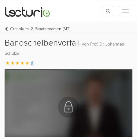
Toggle
Toggl
search
naviga
Crashkurs 2. Staatsexamen (M2)
Bandscheibenvorfall
von Prof. Dr. Johannes
Schulze
(1)