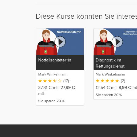
Diese Kurse könnten Sie intere
Notfallsanitäter*in
Diagnostik im
Rettungsdienst
Mark Winkelmann
Mark Winkelmann
(17)
(2)
37,31
€
mtl.
27,99
€
12,54
€
mtl.
9,99
€
mtl
mtl.
Sie sparen 20 %
Sie sparen 20 %