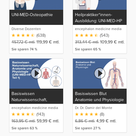
UNI-MED-Osteopathie
Heilpraktiker*innen-
Ausbildung: UNI-MED-HP
Diverse Dozenten
encephalon medicine media
production GmbH
(638)
(543)
457,72
€
mtl.
119,99
€
mtl.
313,44
€
mtl.
109,99
€
mtl.
Sie sparen 74 %
Sie sparen 65 %
Basiswissen
Basiswissen Blut
Naturwissenschaft,
Anatomie und Physiologie
Anatomie und Physiologie
encephalon medicine media
Dr. Dr. Damir del Monte
(UNI-MED-HP Teil 1)
production GmbH
(143)
(8)
163,95
€
mtl.
59,99
€
mtl.
6,86
€
mtl.
4,99
€
mtl.
Sie sparen 63 %
Sie sparen 27 %