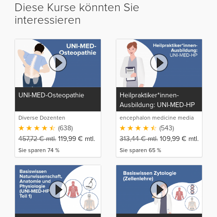
Diese Kurse könnten Sie
interessieren
UNI-MED-Osteopathie
Heilpraktiker*innen-
Ausbildung: UNI-MED-HP
Diverse Dozenten
encephalon medicine media
production GmbH
(638)
(543)
457,72
€
mtl.
119,99
€
mtl.
313,44
€
mtl.
109,99
€
mtl.
Sie sparen 74 %
Sie sparen 65 %