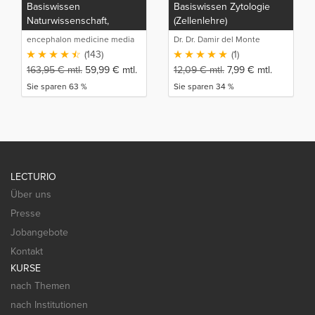
Basiswissen
Basiswissen Zytologie
Naturwissenschaft,
(Zellenlehre)
Anatomie und Physiologie
encephalon medicine media
Dr. Dr. Damir del Monte
(UNI-MED-HP Teil 1)
production GmbH
(143)
(1)
163,95
€
mtl.
59,99
€
mtl.
12,09
€
mtl.
7,99
€
mtl.
Sie sparen 63 %
Sie sparen 34 %
LECTURIO
Über uns
Presse
Jobangebote
Kontakt
KURSE
nach Themen
nach Institutionen