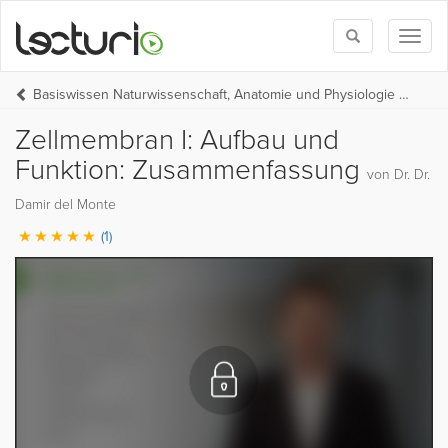
Toggle
Toggl
search
naviga
Basiswissen Naturwissenschaft, Anatomie und Physiologie (UNI-MED-HP Teil 1)
Zellmembran I: Aufbau und
Funktion: Zusammenfassung
von Dr. Dr.
Damir del Monte
(1)