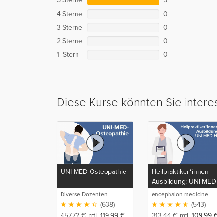
5 Sterne
5
4 Sterne
0
3 Sterne
0
2 Sterne
0
1 Stern
0
Diese Kurse könnten Sie intere
UNI-MED-Osteopathie
Heilpraktiker*innen-
Ausbildung: UNI-MED
HP
Diverse Dozenten
encephalon medicine
media production GmbH
(638)
(543)
457,72
€
mtl.
119,99
€
313,44
€
mtl.
109,99