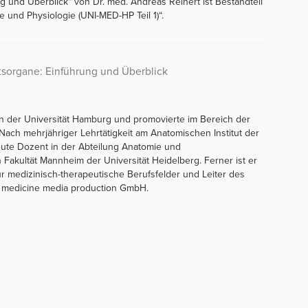
g und Überblick“ von Dr. med. Andreas Reinert ist Bestandteil
 und Physiologie (UNI-MED-HP Teil 1)“.
tsorgane: Einführung und Überblick
an der Universität Hamburg und promovierte im Bereich der
ach mehrjähriger Lehrtätigkeit am Anatomischen Institut der
heute Dozent in der Abteilung Anatomie und
 Fakultät Mannheim der Universität Heidelberg. Ferner ist er
ür medizinisch-therapeutische Berufsfelder und Leiter des
- medicine media production GmbH.