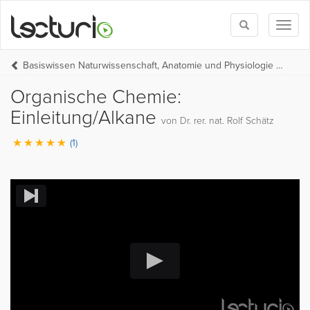
Toggle
Toggl
search
naviga
Basiswissen Naturwissenschaft, Anatomie und Physiologie (UNI-MED-HP Teil 1)
Organische Chemie:
Einleitung/Alkane
von Dr. rer. nat. Rolf Schätz
(1)