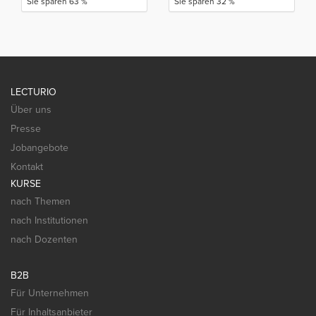
Sie sparen 63 %
Sie sparen 32 %
LECTURIO
Über uns
Presse
Jobangebote
Kontakt
KURSE
nach Themen
nach Institutionen
nach Dozenten
B2B
Für Unternehmen
Für Inhaltsanbieter