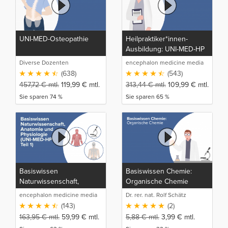
UNI-MED-Osteopathie
Heilpraktiker*innen-
Ausbildung: UNI-MED-HP
Diverse Dozenten
encephalon medicine media
production GmbH
(638)
(543)
457,72
€
mtl.
119,99
€
mtl.
313,44
€
mtl.
109,99
€
mtl.
Sie sparen 74 %
Sie sparen 65 %
Basiswissen
Basiswissen Chemie:
Naturwissenschaft,
Organische Chemie
Anatomie und Physiologie
encephalon medicine media
Dr. rer. nat. Rolf Schätz
(UNI-MED-HP Teil 1)
production GmbH
(143)
(2)
163,95
€
mtl.
59,99
€
mtl.
5,88
€
mtl.
3,99
€
mtl.