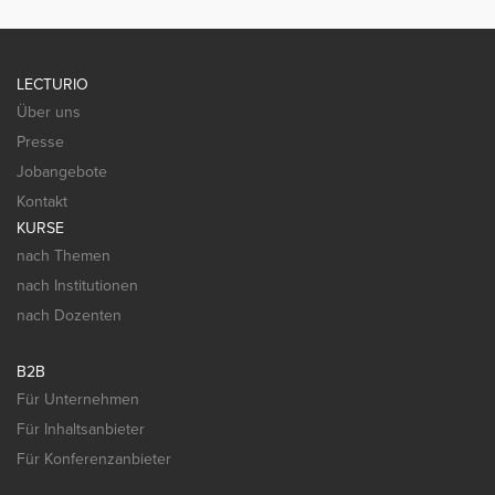
LECTURIO
Über uns
Presse
Jobangebote
Kontakt
KURSE
nach Themen
nach Institutionen
nach Dozenten
B2B
Für Unternehmen
Für Inhaltsanbieter
Für Konferenzanbieter