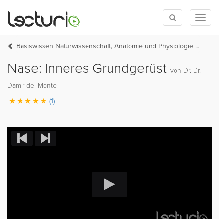
Toggle
Toggl
search
naviga
Basiswissen Naturwissenschaft, Anatomie und Physiologie (UNI-MED-HP Teil 1)
Nase: Inneres Grundgerüst
von Dr. Dr.
Damir del Monte
(1)