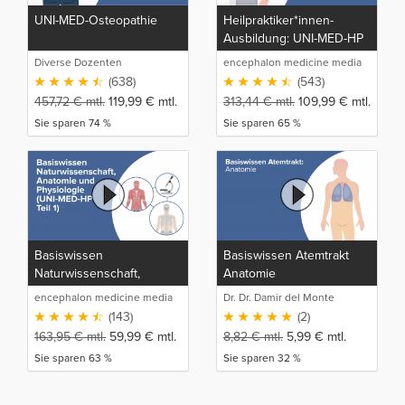
UNI-MED-Osteopathie
Heilpraktiker*innen-
Ausbildung: UNI-MED-HP
Diverse Dozenten
encephalon medicine media
production GmbH
(638)
(543)
457,72
€
mtl.
119,99
€
mtl.
313,44
€
mtl.
109,99
€
mtl.
Sie sparen 74 %
Sie sparen 65 %
Basiswissen
Basiswissen Atemtrakt
Naturwissenschaft,
Anatomie
Anatomie und Physiologie
encephalon medicine media
Dr. Dr. Damir del Monte
(UNI-MED-HP Teil 1)
production GmbH
(143)
(2)
163,95
€
mtl.
59,99
€
mtl.
8,82
€
mtl.
5,99
€
mtl.
Sie sparen 63 %
Sie sparen 32 %