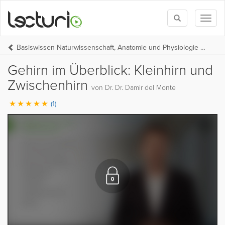
Toggle
Toggl
search
naviga
Basiswissen Naturwissenschaft, Anatomie und Physiologie (UNI-MED-HP Teil 1)
Gehirn im Überblick: Kleinhirn und
Zwischenhirn
von Dr. Dr. Damir del Monte
(1)