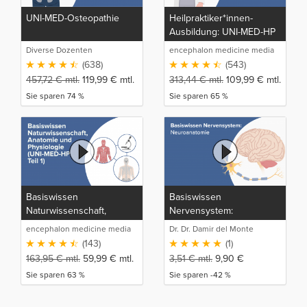
UNI-MED-Osteopathie
Heilpraktiker*innen-
Ausbildung: UNI-MED-HP
Diverse Dozenten
encephalon medicine media
production GmbH
(638)
(543)
457,72
€
mtl.
119,99
€
mtl.
313,44
€
mtl.
109,99
€
mtl.
Sie sparen 74 %
Sie sparen 65 %
Basiswissen
Basiswissen
Naturwissenschaft,
Nervensystem:
Anatomie und Physiologie
Neuroanatomie
encephalon medicine media
Dr. Dr. Damir del Monte
(UNI-MED-HP Teil 1)
production GmbH
(143)
(1)
163,95
€
mtl.
59,99
€
mtl.
3,51
€
mtl.
9,90
€
Sie sparen 63 %
Sie sparen -42 %