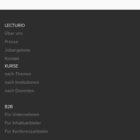
LECTURIO
Über uns
Presse
Jobangebote
Kontakt
KURSE
nach Themen
nach Institutionen
nach Dozenten
B2B
Für Unternehmen
Für Inhaltsanbieter
Für Konferenzanbieter