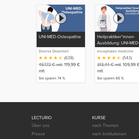
UNI-MED-Osteopathie
Heilpraktiker*innen-
Ausbildung: UNI-MED
HP
Diverse Dozenten
encephalon medicine
media production GmbH
(638)
(543)
457,72
€
mtl.
119,99
€
313,44
€
mtl.
109,99
mtl.
mtl.
Sie sparen 74 %
Sie sparen 65 %
LECTURIO
KURSE
Über uns
nach Themen
Presse
nach Institutionen