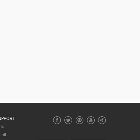
UPPORT
lfe
bil