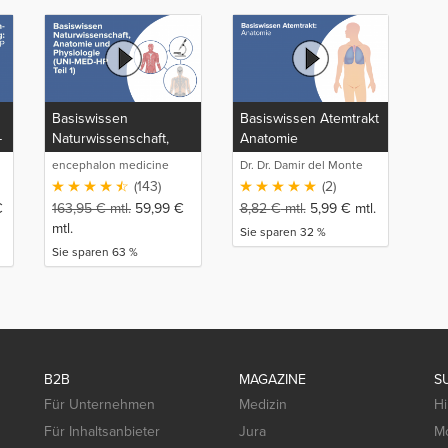
Basiswissen
Basiswissen Atemtrakt
-
Naturwissenschaft,
Anatomie
Anatomie und
encephalon medicine
Dr. Dr. Damir del Monte
Physiologie (UNI-MED-
media production GmbH
(143)
(2)
HP Teil 1)
€
163,95
€
mtl.
59,99
€
8,82
€
mtl.
5,99
€
mtl.
mtl.
Sie sparen 32 %
Sie sparen 63 %
B2B
MAGAZINE
S
Für Unternehmen
Medizin
Hi
Für Inhaltsanbieter
Jura
Mo