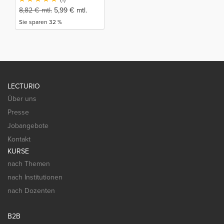
8,82
€
mtl.
5,99
€
mtl.
Sie sparen 32 %
LECTURIO
Über uns
Presse
Jobangebote
Kontakt
KURSE
nach Themen
nach Institutionen
nach Dozenten
B2B