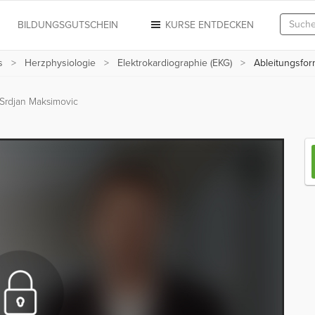
N
BILDUNGSGUTSCHEIN
KURSE ENTDECKEN
s
Herzphysiologie
Elektrokardiographie (EKG)
Ableitungsfor
Srdjan Maksimovic