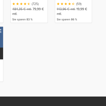
(725)
(59)
484,35
€
mtl.
79,99
€
143,96
€
mtl.
19,99
€
mtl.
mtl.
Sie sparen 83 %
Sie sparen 86 %