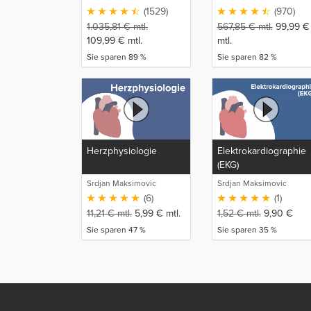
(1529)
(970)
1.035,81
€
mtl.
567,85
€
mtl.
99,99
€
109,99
€
mtl.
mtl.
Sie sparen 89 %
Sie sparen 82 %
Herzphysiologie
Elektrokardiographie
(EKG)
Srdjan Maksimovic
Srdjan Maksimovic
(6)
(1)
11,21
€
mtl.
5,99
€
mtl.
1,52
€
mtl.
9,90
€
Sie sparen 47 %
Sie sparen 35 %