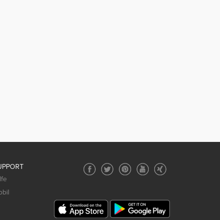
UPPORT
lfe
bil