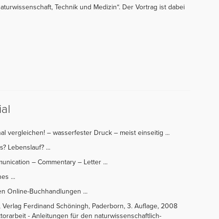
aturwissenschaft, Technik und Medizin“. Der Vortrag ist dabei
al
nal vergleichen! – wasserfester Druck – meist einseitig ...
s? Lebenslauf? ...
mmunication – Commentary – Letter ...
es ...
ßen Online-Buchhandlungen ...
n, Verlag Ferdinand Schöningh, Paderborn, 3. Auflage, 2008
ktorarbeit - Anleitungen für den naturwissenschaftlich-