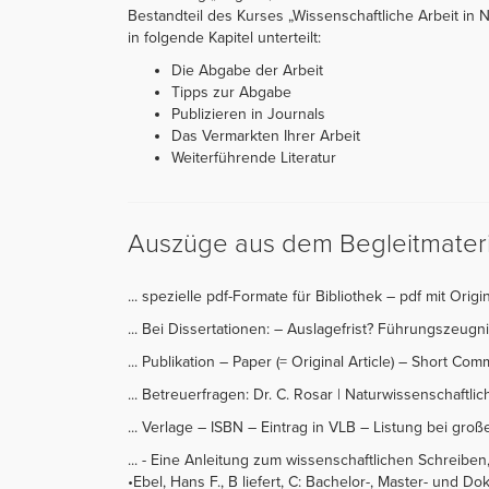
Bestandteil des Kurses „Wissenschaftliche Arbeit in N
in folgende Kapitel unterteilt:
Die Abgabe der Arbeit
Tipps zur Abgabe
Publizieren in Journals
Das Vermarkten Ihrer Arbeit
Weiterführende Literatur
Auszüge aus dem Begleitmateri
... spezielle pdf-Formate für Bibliothek – pdf mit Origi
... Bei Dissertationen: – Auslagefrist? Führungszeugni
... Publikation – Paper (= Original Article) – Short Co
... Betreuerfragen: Dr. C. Rosar | Naturwissenschaftlich
... Verlage – ISBN – Eintrag in VLB – Listung bei gro
... - Eine Anleitung zum wissenschaftlichen Schreibe
•Ebel, Hans F., B liefert, C: Bachelor-, Master- und Do