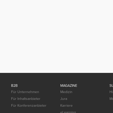
B2B
MAGAZINE
S
Für Unternehmen
Medizin
Hi
Für Inhaltsanbieter
Jura
Mo
Für Konferenzanbieter
Karriere
eLearning