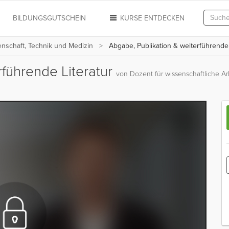
N
BILDUNGSGUTSCHEIN
KURSE ENTDECKEN
enschaft, Technik und Medizin
Abgabe, Publikation & weiterführende 
rführende Literatur
von Dozent für wissenschaftliche Ar