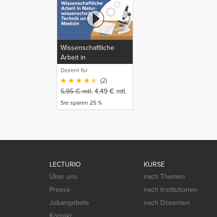
Wissenschaftliche
Arbeit in
Naturwissenschaft,
Dozent für
Technik und Medizin
wissenschaftliche Arbeit
(2)
Lecturio
5,95
€
mtl.
4,49
€
mtl.
Sie sparen 25 %
LECTURIO
KURSE
Über uns
nach Themen
Presse
nach Institutionen
Jobangebote
nach Dozenten
Kontakt