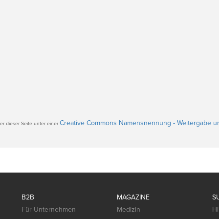
Creative Commons Namensnennung - Weitergabe un
r dieser Seite unter einer
B2B
MAGAZINE
S
Für Unternehmen
Medizin
Hi