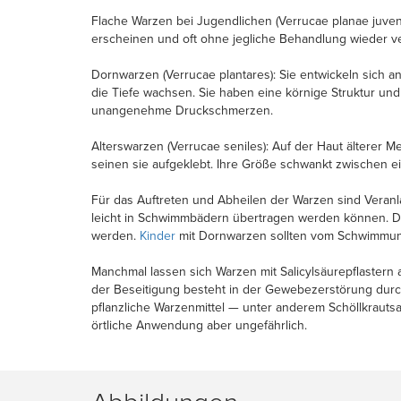
Flache Warzen bei Jugendlichen (Verrucae planae juveni
erscheinen und oft ohne jegliche Behandlung wieder v
Dornwarzen (Verrucae plantares): Sie entwickeln sich a
die Tiefe wachsen. Sie haben eine körnige Struktur u
unangenehme Druckschmerzen.
Alterswarzen (Verrucae seniles): Auf der Haut älterer 
seinen sie aufgeklebt. Ihre Größe schwankt zwischen e
Für das Auftreten und Abheilen der Warzen sind Veran
leicht in Schwimmbädern übertragen werden können. Dur
werden.
Kinder
mit Dornwarzen sollten vom Schwimmunte
Manchmal lassen sich Warzen mit Salicylsäurepflastern 
der Beseitigung besteht in der Gewebezerstörung durch 
pflanzliche Warzenmittel — unter anderem Schöllkrautsa
örtliche Anwendung aber ungefährlich.