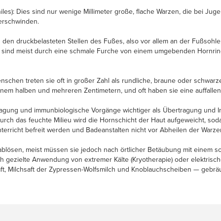
les): Dies sind nur wenige Millimeter große, flache Warzen, die bei Jug
erschwinden.
n den druckbelasteten Stellen des Fußes, also vor allem an der Fußsohle
nd sind meist durch eine schmale Furche von einem umgebenden Hornring
Menschen treten sie oft in großer Zahl als rundliche, braune oder schwa
inem halben und mehreren Zentimetern, und oft haben sie eine auffallen
lagung und immunbiologische Vorgänge wichtiger als Übertragung und In
ch das feuchte Milieu wird die Hornschicht der Haut aufgeweicht, sodas
rricht befreit werden und Badeanstalten nicht vor Abheilen der Warze
ablösen, meist müssen sie jedoch nach örtlicher Betäubung mit einem sc
gezielte Anwendung von extremer Kälte (Kryotherapie) oder elektrische
ft, Milchsaft der Zypressen-Wolfsmilch und Knoblauchscheiben — gebräuch