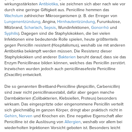
wirkungsstärksten
Antibiotika
, sie zeichnen sich aber nach wie vor
durch eine geringe Giftigkeit aus. Penicilline hemmen das
Wachstum
zahlreicher Mikroorganismen (z. B. der Erreger von
Lungenentzündung
, Angina,
Hirnhautentzündung
, Furunkulose,
Milzbrand,
Scharlach
,
Sepsis
, Wundinfektionen,
Gonorrhö
und
Syphilis
). Dagegen sind die Staphylokokken, die bei vielen
Infektionen eine bedeutende Rolle spielen, heute größtenteils
gegen Penicillin resistent (Hospitalismus), weshalb sie mit anderen
Antibiotika bekämpft werden müssen. Die Resistenz dieser
Staphylokokken und anderer
Bakterien
beruht darauf, dass sie das
Enzym Penicillinase bilden können, welches das Penicillin zerstört.
Inzwischen wurden jedoch auch penicillinasefeste Penicilline
(Oxacillin) entwickelt.
Die so genannten Breitband-Penicilline (Ampicillin, Carbenicillin)
sind zwar nicht penicillinasestabil, dafür aber gegen manche
Darmbakterien (Colibakterien, Klebsiellen, Proteus) besonders
wirksam. Das eingespritzte oder eingenommene Penicillin verteilt
sich gleichmäßig im ganzen Körper, dringt aber praktisch nicht in
Gehirn
,
Nerven
und Knochen ein. Eine negative Eigenschaft aller
Penicilline ist die Auslösung von
Allergien
, weshalb vor allem bei
wiederholten Injektionen Vorsicht geboten ist. Besonders leicht