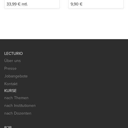
33,99
€
mtl.
9,90
€
LECTURIO
Über uns
Presse
Jobangebote
Kontakt
KURSE
nach Themen
nach Institutionen
nach Dozenten
B2B