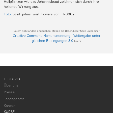
Heilpflanzen wie das Johanniskraut zeichnen sich durch ihre
heilende Wirkung aus.
Foto
: Saint_johns_wart_flowers von FIR0002
Sofern nicht anders angegeben, stehen die Bilder dieser Seite unter einer
Creative Commons Namensnennung - Weitergabe unter
gleichen Bedingungen 3.0
Lizenz
LECTURIO
Über uns
Presse
Jobangebote
Kontakt
KURSE