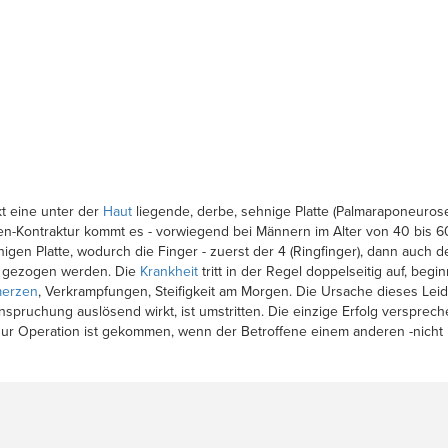
t eine unter der
Haut
liegende, derbe, sehnige Platte (Palmaraponeuros
n-Kontraktur kommt es - vorwiegend bei Männern im Alter von 40 bis 60 
 Platte, wodurch die Finger - zuerst der 4 (Ringfinger), dann auch der 3
ng gezogen werden. Die
Krankheit
tritt in der Regel doppelseitig auf, beg
erzen
, Verkrampfungen, Steifigkeit am Morgen. Die Ursache dieses Lei
pruchung auslösend wirkt, ist umstritten. Die einzige Erfolg versprech
zur Operation ist gekommen, wenn der Betroffene einem anderen -nicht 