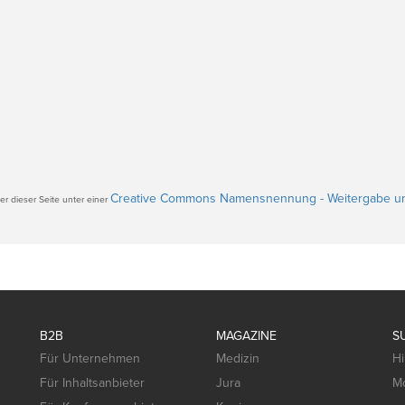
Creative Commons Namensnennung - Weitergabe un
r dieser Seite unter einer
B2B
MAGAZINE
S
Für Unternehmen
Medizin
Hi
Für Inhaltsanbieter
Jura
Mo