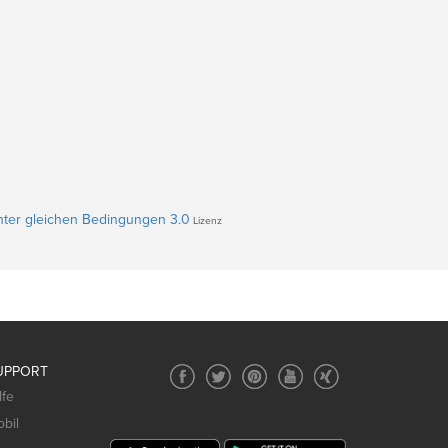
ter gleichen Bedingungen 3.0
Lizenz
UPPORT
lfe
bil