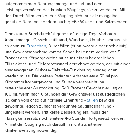
aufgenommenen Nahrungsmenge und -art und dem
Leistungsvermögen des kranken Säuglings, sie zu verdauen. Mit
den Durchfällen verliert der Säugling nicht nur die mangelhaft
genutzte Nahrung, sondern auch große Wasser- und Salzmengen.
Dem akuten Brechdurchfall gehen oft einige Tage Vorboten -
Appetitmangel, Gewichtsstillstand, Wundsein, Unruhe - voraus, bis
es dann zu
Erbrechen
, Durchfällen (dünn, wässrig oder schleimig)
und Gewichtsabnahme kommt. Schon bei einem Verlust von 5
Prozent des Körpergewichts muss mit einem bedrohlichen
Flüssigkeits- und Elektrolytmangel gerechnet werden, der mit einer
ausgewogenen Glukose-Elektrolyt-Trinklösung ausgeglichen
werden muss. Die kleinen Patienten erhalten etwa 50 ml pro
Kilogramm Körpergewicht und Stunde verabreicht, bei
mittelschwerer Austrocknung (5-10 Prozent Gewichtsverlust) ca.
100 ml. Wenn nach 6 Stunden der Gewichtsverlust ausgeglichen
ist, kann vorsichtig auf normale Ernährung -
Stillen
bzw. die
gewohnte, jedoch zunächst verdünnte Säuglingsnahrung -
umgestellt werden. Tritt keine Besserung ein, muss der
Flüssigkeitsersatz noch weitere 4-6 Stunden fortgesetzt werden.
Nimmt der Säugling auch daraufhin nicht zu, ist eine
Klinikeinweisung notwendig.