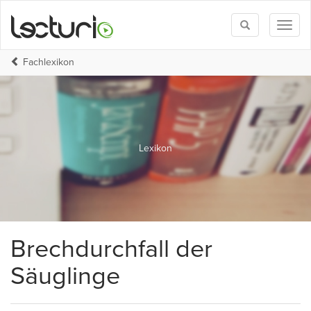
Toggle
Toggl
search
naviga
Fachlexikon
Lexikon
Brechdurchfall der
Säuglinge