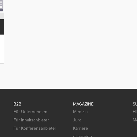
B2B
MAGAZINE
S
Für Unternehmen
Medizin
Hi
Für Inhaltsanbieter
Jura
Mo
Für Konferenzanbieter
Karriere
eLearning