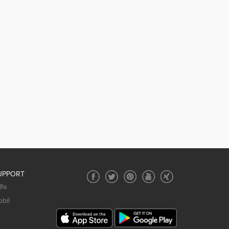
UPPORT
lfe
bil