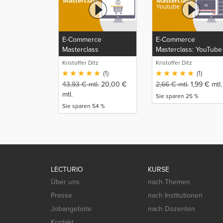
E-Commerce
E-Commerce
Masterclass
Masterclass: YouTube
Kristoffer Ditz
Kristoffer Ditz
(1)
(1)
43,93
€
mtl.
20,00
€
2,66
€
mtl.
1,99
€
mtl.
mtl.
Sie sparen 25 %
Sie sparen 54 %
LECTURIO
KURSE
Über uns
nach Themen
Presse
nach Institutionen
Jobangebote
nach Dozenten
Kontakt