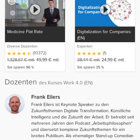
Medicine Flat Rate
Digitalization for Companies
(EN)
Diverse Dozenten
Experten
(10372)
(1)
1.328,67
€
mtl.
49,99
€
mtl.
38,44
€
mtl.
24,99
€
mtl.
Sie sparen 96 %
Sie sparen 35 %
Dozenten
des Kurses Work 4.0 (EN)
Frank Eilers
Frank Eilers ist Keynote Speaker zu den
Zukunftsthemen Digitale Transformation, Künstliche
Intelligenz und die Zukunft der Arbeit. Er betreibt seit
mehreren Jahren den Podcast „Arbeitsphilosophen“
und übersetzt komplexe Zukunftsthemen für ein
breites Publikum. Als ehemaliger Stand-up Comedian