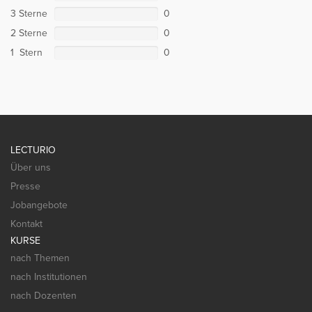
3 Sterne
0
2 Sterne
0
1 Stern
0
LECTURIO
Über uns
Presse
Jobangebote
Kontakt
KURSE
nach Themen
nach Institutionen
nach Dozenten