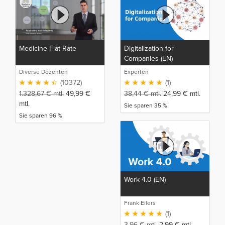
Medicine Flat Rate
Digitalization for
Companies (EN)
Diverse Dozenten
Experten
(10372)
(1)
1.328,67
€
mtl.
49,99
€
38,44
€
mtl.
24,99
€
mtl.
mtl.
Sie sparen 35 %
Sie sparen 96 %
Work 4.0 (EN)
Frank Eilers
(1)
3,96
€
mtl.
2,99
€
mtl.