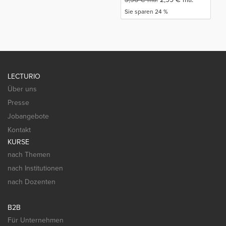
Sie sparen 24 %
LECTURIO
Über uns
Presse
Jobangebote
Kontakt
KURSE
nach Themen
nach Institutionen
nach Dozenten
B2B
Für Unternehmen