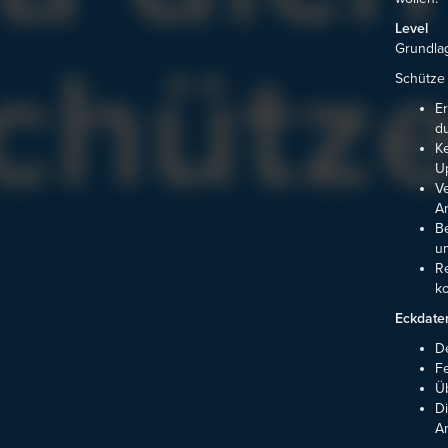
Level
Grundla
Schütze 
Er
du
K
Up
Ve
Ar
B
un
Re
k
Eckdate
De
Fe
Üb
Di
An