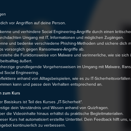
gen
dich vor Angriffen auf deine Person.
kenne und verhindere Social Engineering-Angriffe durch einen kritisch
rchdachten Umgang mit IT, Informationen und möglichen Zugängen.
enne und bedenke verschiedene Phishing-Methoden und sichere dich mi
s vorsorglich gegen Ransomware-Angriffe ab.
rstehe die Funktionsweise von Malware und verinnerliche, wie sie sich 
beitsalltag äußert.
eherzige grundlegende Vorgehensweisen im Umgang mit Malware, Ran
d Social Engineering.
flektiere anhand von Alltagsbeispielen, wie es zu IT-Sicherheitsvorfällen
ommen kann und passe dein Verhalten entsprechend an.
n zum Kurs
r Basiskurs ist Teil des Kurses „IT-Sicherheit“.
stige dein Verständnis und Wissen anhand von Quizfragen.
er die Videoinhalte hinaus erhältst du praktische Begleitmaterialien.
eser Kurs hat automatisiert erstellte Untertitel. Dein Feedback hilft uns, 
gebot kontinuierlich zu verbessern.