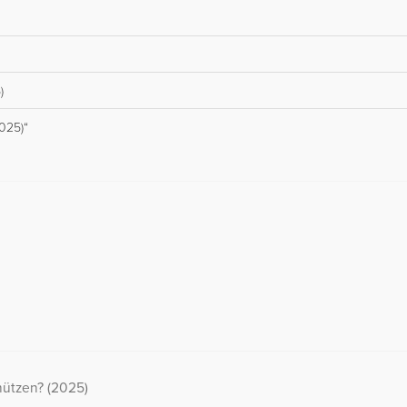
)
025)“
hützen? (2025)