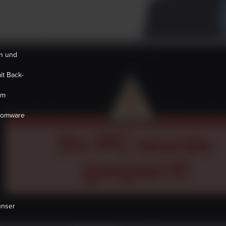
en und
t Back-
im
somware
unser