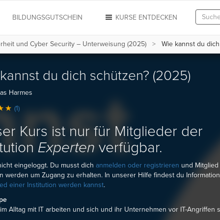
N
BILDUNGSGUTSCHEIN
KURSE ENTDECKEN
erheit und Cyber Security – Unterweisung (2025)
Wie kannst du dich
kannst du dich schützen? (2025)
ias Harmes
(1)
er Kurs ist nur für Mitglieder der
itution
Experten
verfügbar.
nicht eingeloggt. Du musst dich
anmelden oder registrieren
und Mitglied
ion werden um Zugang zu erhalten. In unserer Hilfe findest du Informatio
ied einer Institution werden kannst
.
ppe
e im Alltag mit IT arbeiten und sich und ihr Unternehmen vor IT-Angriffen