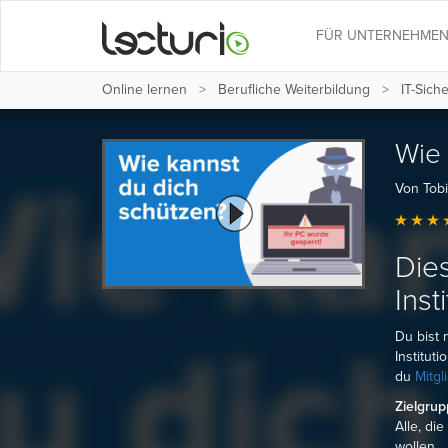
FÜR UNTERNEHME
Online lernen
Berufliche Weiterbildung
IT-Sich
Wie 
Von Tob
Dies
Inst
Du bist 
Institut
du
Mitgl
Zielgru
Alle, di
wollen.