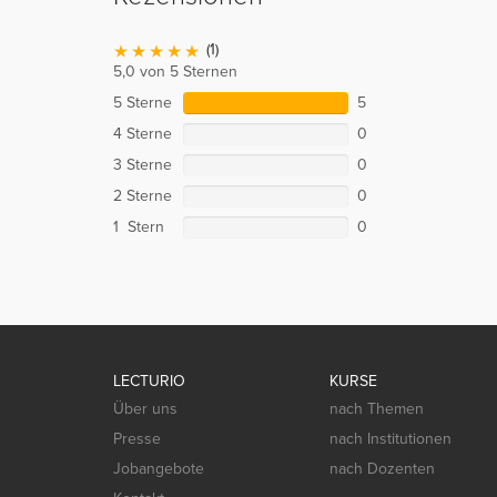
(1)
5,0 von 5 Sternen
5 Sterne
5
4 Sterne
0
3 Sterne
0
2 Sterne
0
1 Stern
0
LECTURIO
KURSE
Über uns
nach Themen
Presse
nach Institutionen
Jobangebote
nach Dozenten