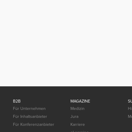
B2B
MAGAZINE
S
Für Unternehmen
Medizin
Hi
Für Inhaltsanbieter
Jura
Mo
Für Konferenzanbieter
Karriere