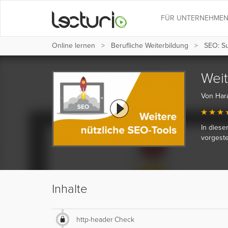
FÜR UNTERNEHME
Online lernen
Berufliche Weiterbildung
SEO: S
Weit
Von Hara
In diese
vorgestel
Inhalte
http-header Check