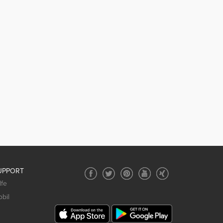
UPPORT
lfe
bil