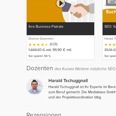
Ihre Business-Flatrate
SEO: S
Diverse Dozenten
Harald T
(628)
1.669,97
€
mtl.
99,90
€
mtl.
35,16
€
Sie sparen 94 %
Sie spa
Dozenten
des Kurses Weitere nützliche SEO
Harald Tschuggnall
Harald Tschuggnall ist Ihr Experte im Ber
zum Beruf gemacht. Die Mediabase GmbH is
und der Projektkoordination tätig.
Rezensionen